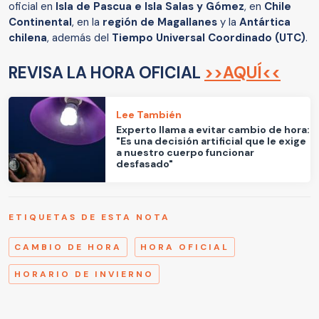
oficial en
Isla de Pascua e Isla Salas y Gómez
, en
Chile
Continental
, en la
región de Magallanes
y la
Antártica
chilena
, además del
Tiempo Universal Coordinado (UTC)
.
REVISA LA HORA OFICIAL
>>AQUÍ<<
Lee También
Experto llama a evitar cambio de hora:
"Es una decisión artificial que le exige
a nuestro cuerpo funcionar
desfasado"
ETIQUETAS DE ESTA NOTA
CAMBIO DE HORA
HORA OFICIAL
HORARIO DE INVIERNO