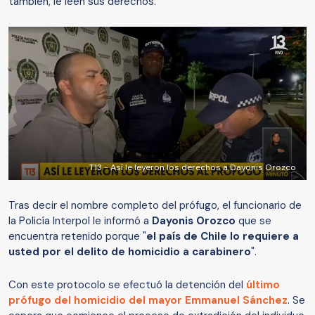
también, le leen sus derechos.
T13 - Así le leyeron los derechos a Dayonis Orozco
Tras decir el nombre completo del prófugo, el funcionario de
la Policía Interpol le informó a
Dayonis Orozco
que se
encuentra retenido porque "
el país de Chile lo requiere a
usted por el delito de homicidio a carabinero
".
Con este protocolo se efectuó la detención del
último
prófugo del homicidio del mayor Emmanuel Sánchez
. Se