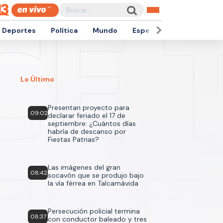
Deportes
Política
Mundo
Espectáculos
Empren
Lo Último
Presentan proyecto para
09:02
declarar feriado el 17 de
septiembre: ¿Cuántos días
habría de descanso por
Fiestas Patrias?
Las imágenes del gran
08:42
socavón que se produjo bajo
la vía férrea en Talcamávida
Persecución policial termina
08:37
con conductor baleado y tres