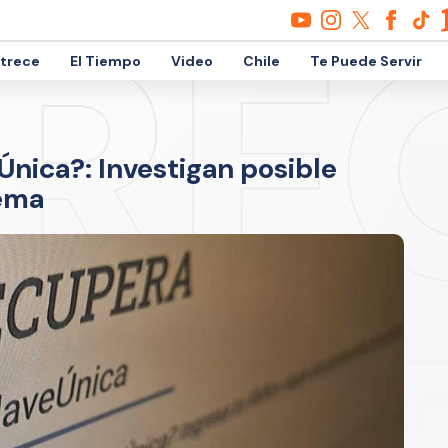
etrece
El Tiempo
Video
Chile
Te Puede Servir
nica?: Investigan posible
tema