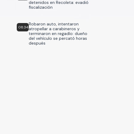
detenidos en Recoleta: evadió
fiscalización
Robaron auto, intentaron
08:34
atropellar a carabineros y
terminaron en regadío: dueño
del vehículo se percató horas
después