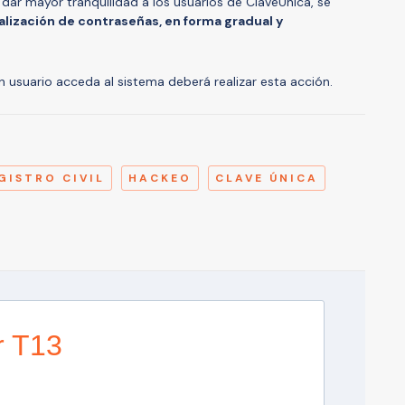
 dar mayor tranquilidad a los usuarios de ClaveÚnica, se
alización de contraseñas, en forma gradual y
n usuario acceda al sistema deberá realizar esta acción.
A
GISTRO CIVIL
HACKEO
CLAVE ÚNICA
r T13