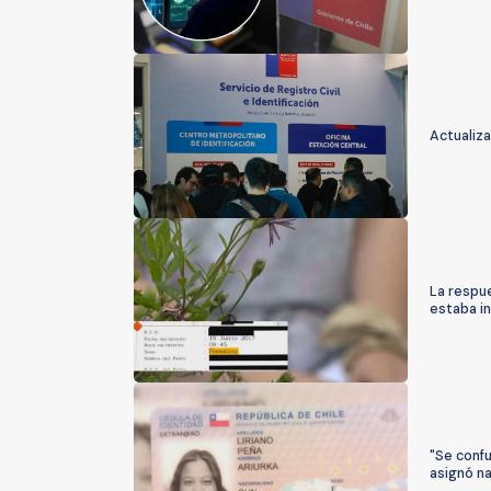
Actualiz
La respue
estaba i
"Se confu
asignó na