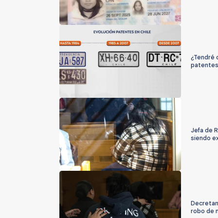
¿Tendré 
patente
Jefa de R
siendo e
Decretan 
robo de 