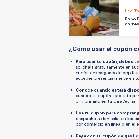
Lee T
Bono D
corres
¿Cómo usar el cupón de
Para usar tu cupón, debes t
solicítala gratuitamente en su
cupón descargando la app Rut
acceder presencialmente en tu
Conoce cuándo estará dispo
cuando tu cupón esté listo par
o imprimirlo en tu CajaVecina.
Usa tu cupón para comprar g
despacho a domicilio en los di
por comercio en línea o en el e
Paga con tu cupón de gas li