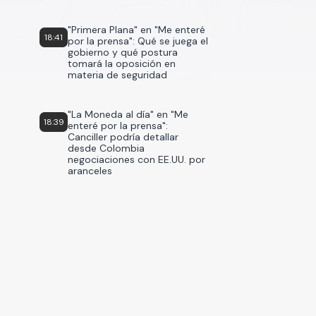
"Primera Plana" en "Me enteré
18:41
por la prensa": Qué se juega el
gobierno y qué postura
tomará la oposición en
materia de seguridad
"La Moneda al día" en "Me
18:39
enteré por la prensa":
Canciller podría detallar
desde Colombia
negociaciones con EE.UU. por
aranceles