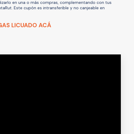
tilizarlo en una o más compras, complementando con tus
ntaRut. Este cupón es intransferible y no canjeable en
GAS LICUADO ACÁ