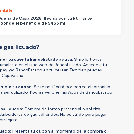
ambién
ueña de Casa 2026: Revisa con tu RUT si te
ponde el beneficio de $456 mil
 gas licuado?
ener tu cuenta BancoEstado activa:
Si no la tienes,
cursales o en el sitio web de BancoEstado. Accede a tu
pay y/o BancoEstado en tu celular. También puedes
 CajaVecina.
nible tu cupón
: Se te notificará por correo electrónico
a ser utilizado. Podrás verlo en las Apps de BancoEstado
as licuado:
Compra de forma presencial o solicita
stribuidores de gas adheridos. No es válido para pagar
xtranjero.
cuado
: Presenta tu
cupón
al momento de la compra o