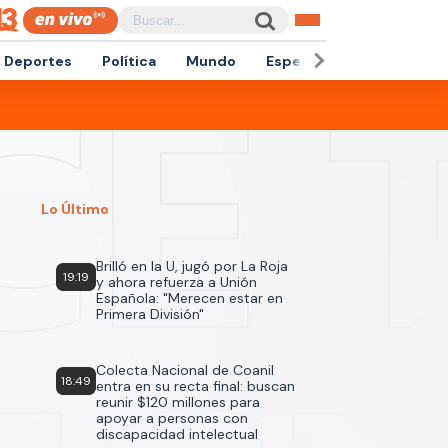
Deportes
Política
Mundo
Espectáculos
Empren
Lo Último
Brilló en la U, jugó por La Roja
19:19
y ahora refuerza a Unión
Española: "Merecen estar en
Primera División"
Colecta Nacional de Coanil
18:49
entra en su recta final: buscan
reunir $120 millones para
apoyar a personas con
discapacidad intelectual