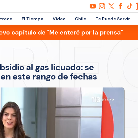
etrece
El Tiempo
Video
Chile
Te Puede Servir
evo capítulo de "Me enteré por la prensa"
sidio al gas licuado: se
 en este rango de fechas