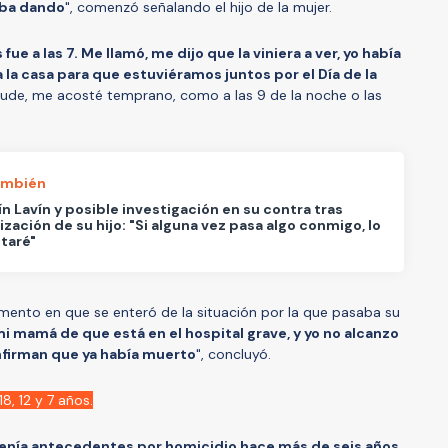
aba dando
", comenzó señalando el hijo de la mujer.
e a las 7. Me llamó, me dijo que la viniera a ver, yo había
 a la casa para que estuviéramos juntos por el Día de la
 pude, me acosté temprano, como a las 9 de la noche o las
ambién
n Lavín y posible investigación en su contra tras
ización de su hijo: "Si alguna vez pasa algo conmigo, lo
taré"
mento en que se enteró de la situación por la que pasaba su
i mamá de que está en el hospital grave, y yo no alcanzo
onfirman que ya había muerto
", concluyó.
8, 12 y 7 años.
a tenía antecedentes por homicidio hace más de seis años