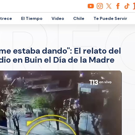
etrece
El Tiempo
Video
Chile
Te Puede Servir
e estaba dando": El relato del
dio en Buin el Día de la Madre