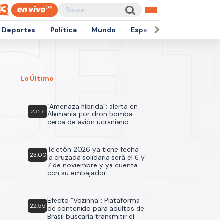
Deportes
Política
Mundo
Espectáculos
Empren
Lo Último
"Amenaza híbrida": alerta en
23:17
Alemania por dron bomba
cerca de avión ucraniano
Teletón 2026 ya tiene fecha:
23:00
la cruzada solidaria será el 6 y
7 de noviembre y ya cuenta
con su embajador
Efecto “Vozinha”: Plataforma
22:55
de contenido para adultos de
Brasil buscaría transmitir el