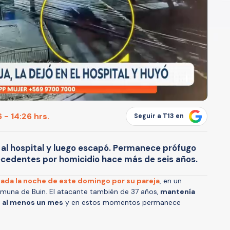
 - 14:26 hrs.
Seguir a T13 en
er al hospital y luego escapó. Permanece prófugo
ntecedentes por homicidio hace más de seis años.
nada la noche de este domingo por su pareja
, en un
muna de Buin. El atacante también de 37 años,
mantenía
e al menos un mes
y en estos momentos permanece