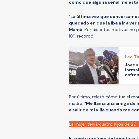
como que alguna señal me est
"
La última vez que conversamos fu
quedado en que la iba a ir a ver
Mamá
. Por distintos motivos no
10", recordó.
Lee T
Joaquí
formal
enfren
Por último, relató cómo fue el mo
madre. "
Me llama una amiga de m
a salir de mi villa cuando me c
La mujer tenía cuatro hijos de 20, 1
El sujeto prófugo de la justici