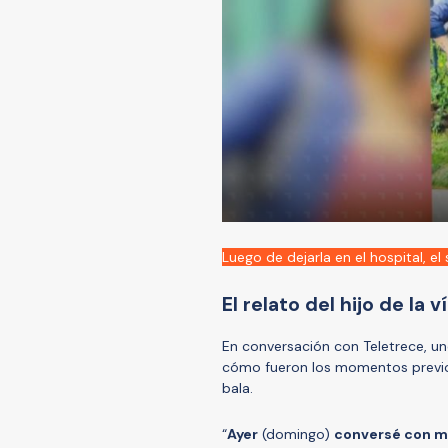
Luego de dejarla en el hospital, 
El relato del hijo de la
En conversación con Teletrece, uno
cómo fueron los momentos previos
bala.
“
Ayer
(domingo)
conversé con mi