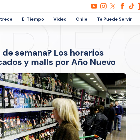
etrece
El Tiempo
Video
Chile
Te Puede Servir
n de semana? Los horarios
cados y malls por Año Nuevo