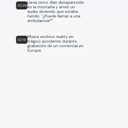
Lleva cinco días desaparecido
02:39
en la montaña y envió un
audio diciendo que estaba
herido: “¿Puede llamar a una
ambulancia?”
Muere exchico reality en
02:19
trágico accidente durante
grabación de un comercial en
Europa