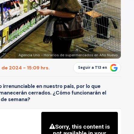
Agencia Uno - Horarios de supermercados en Año Nuevo
 de 2024 - 15:09 hrs.
Seguir a T13 en
do irrenunciable en nuestro país, por lo que
manecerán cerrados. ¿Cómo funcionarán el
in de semana?