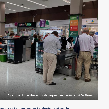
Agencia Uno - Horarios de supermercados en Año Nuevo
ubes
,
restaurantes
,
establecimientos de