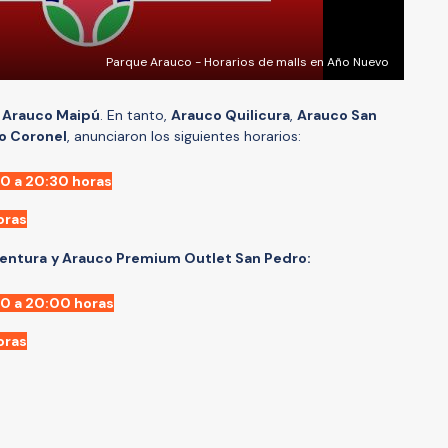
Parque Arauco - Horarios de malls en Año Nuevo
a
Arauco Maipú
. En tanto,
Arauco Quilicura
,
Arauco San
o Coronel
, anunciaron los siguientes horarios:
0 a 20:30 horas
oras
entura
y Arauco Premium Outlet San Pedro:
0 a 20:00 horas
oras