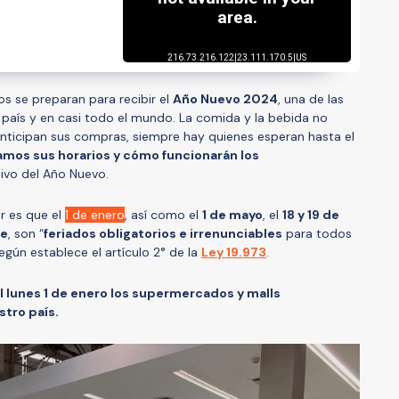
nos se preparan para recibir el
Año Nuevo 2024
, una de las
 país y en casi todo el mundo. La comida y la bebida no
nticipan sus compras, siempre hay quienes esperan hasta el
tamos sus horarios y cómo funcionarán los
ivo del Año Nuevo.
r es que el
1 de enero
, así como el
1 de mayo
, el
18 y 19 de
re
, son “
feriados obligatorios e irrenunciables
para todos
gún establece el artículo 2° de la
Ley 19.973
.
l lunes 1 de enero los supermercados y malls
tro país.