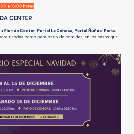
:00 a 18:00 horas
IDA CENTER
ara
Florida Center
,
Portal La Dehesa
,
Portal Ñuñoa
,
Portal
 para tiendas como para patio de comidas, en los casos que