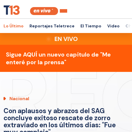
Lo Último
Reportajes Teletrece
El Tiempo
Video
Ch
EN VIVO
Sigue AQUÍ un nuevo capítulo de "Me
enteré por la prensa"
Nacional
Con aplausos y abrazos del SAG
concluye exitoso rescate de zorro
extraviado en los últimos días: "Fue