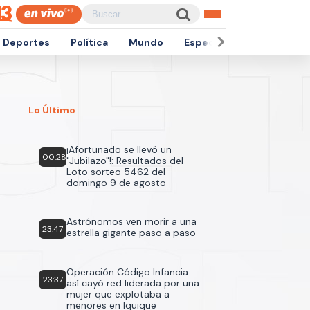
Deportes
Política
Mundo
Espectáculos
Empren
Lo Último
¡Afortunado se llevó un
00:28
"Jubilazo"!: Resultados del
Loto sorteo 5462 del
domingo 9 de agosto
Astrónomos ven morir a una
23:47
estrella gigante paso a paso
Operación Código Infancia:
23:37
así cayó red liderada por una
mujer que explotaba a
menores en Iquique