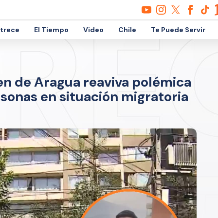
etrece
El Tiempo
Video
Chile
Te Puede Servir
en de Aragua reaviva polémica
rsonas en situación migratoria