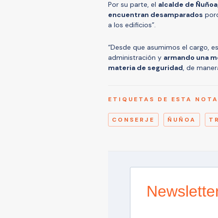
Por su parte, el
alcalde de Ñuñoa
encuentran desamparados
porq
a los edificios”.
“Desde que asumimos el cargo, e
administración y
armando una mes
materia de seguridad
, de maner
ETIQUETAS DE ESTA NOT
CONSERJE
ÑUÑOA
T
Newslette