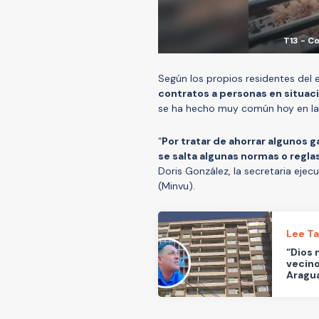
T13 - C
Según los propios residentes del e
contratos a personas en situaci
se ha hecho muy común hoy en las
“
Por tratar de ahorrar algunos 
se salta algunas normas o regla
Doris González, la secretaria eje
(Minvu).
Lee T
“Dios 
vecino
Aragu