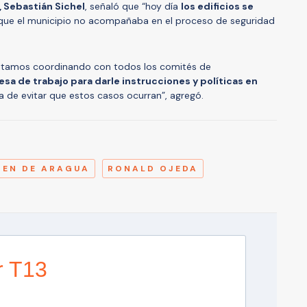
, Sebastián Sichel
, señaló que “hoy día
los edificios se
ue el municipio no acompañaba en el proceso de seguridad
stamos coordinando con todos los comités de
a de trabajo para darle instrucciones y políticas en
a de evitar que estos casos ocurran”, agregó.
A
REN DE ARAGUA
RONALD OJEDA
r T13