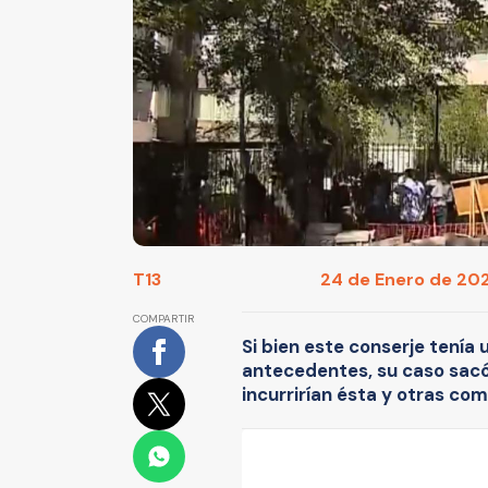
T13
24 de Enero de 2025
COMPARTIR
Si bien este conserje tenía 
antecedentes, su caso sacó 
incurrirían ésta y otras co