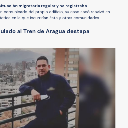
situación migratoria regular y no registraba
n comunicado del propio edificio, su caso sacó reavivó en
ctica en la que incurrirían ésta y otras comunidades.
ulado al Tren de Aragua destapa