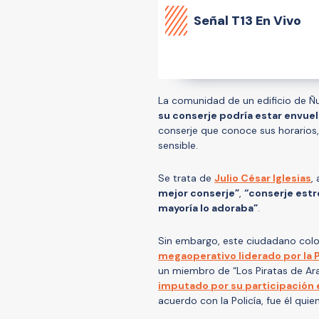
Señal
T13 En Vivo
La comunidad de un edificio de Ñ
su conserje podría estar envuel
conserje que conoce sus horarios
sensible.
Se trata de
Julio César Iglesias
,
mejor conserje”
,
“conserje estre
mayoría lo adoraba”
.
Sin embargo, este ciudadano col
megaoperativo liderado por la P
un miembro de “Los Piratas de Ara
imputado por su participación 
acuerdo con la Policía, fue él qui