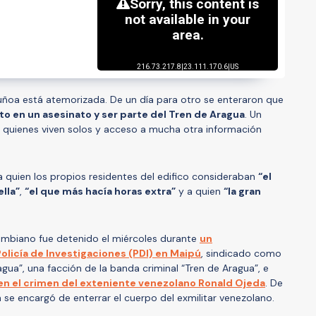
uñoa está atemorizada. De un día para otro se enteraron que
to en un asesinato y ser parte del Tren de Aragua
. Un
, quienes viven solos y acceso a mucha otra información
 a quien los propios residentes del edifico consideraban
“el
lla”
,
“el que más hacía horas extra”
y a quien
“la gran
ombiano fue detenido el miércoles durante
un
olicía de Investigaciones (PDI) en Maipú
, sindicado como
gua”, una facción de la banda criminal “Tren de Aragua”, e
en el crimen del exteniente venezolano Ronald Ojeda
. De
en se encargó de enterrar el cuerpo del exmilitar venezolano.