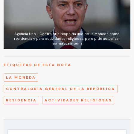
Agencia Uno - Contraloría respalda uso de La Moneda como
residencia y para actividades religiosas, pero pide actualizar
normativa interna
ETIQUETAS DE ESTA NOTA
LA MONEDA
CONTRALORÍA GENERAL DE LA REPÚBLICA
RESIDENCIA
ACTIVIDADES RELIGIOSAS