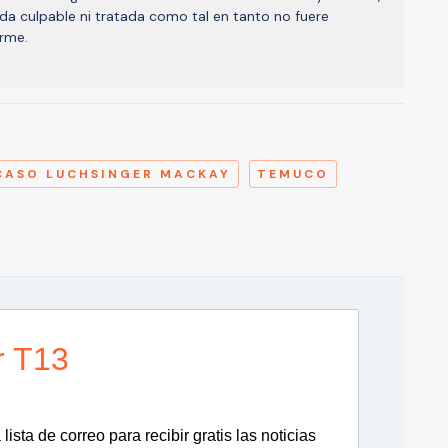
da culpable ni tratada como tal en tanto no fuere
rme.
A
CASO LUCHSINGER MACKAY
TEMUCO
r T13
lista de correo para recibir gratis las noticias