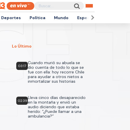
Deportes
Política
Mundo
Espectáculos
Empren
Lo Último
Cuando murió su abuela se
03:17
dio cuenta de todo lo que se
fue con ella: hoy recorre Chile
para ayudar a otros nietos a
inmortalizar sus historias
Lleva cinco días desaparecido
02:39
en la montaña y envió un
audio diciendo que estaba
herido: “¿Puede llamar a una
ambulancia?”