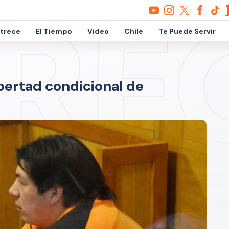
etrece
El Tiempo
Video
Chile
Te Puede Servir
bertad condicional de