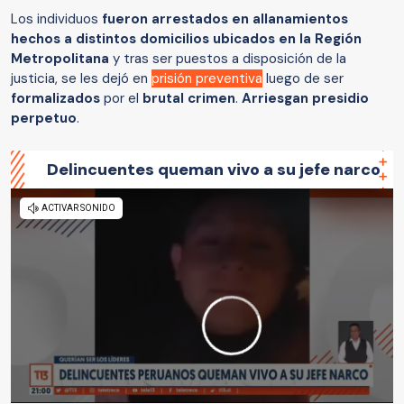
Los individuos
fueron arrestados en allanamientos
hechos a distintos domicilios ubicados en la Región
Metropolitana
y tras ser puestos a disposición de la
justicia, se les dejó en
prisión preventiva
luego de ser
formalizados
por el
brutal crimen
.
Arriesgan presidio
perpetuo
.
Delincuentes queman vivo a su jefe narco