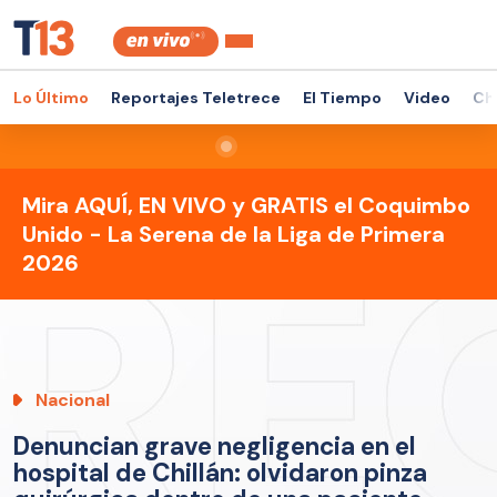
Lo Último
Reportajes Teletrece
El Tiempo
Video
Ch
Mira AQUÍ, EN VIVO y GRATIS el Coquimbo
Unido - La Serena de la Liga de Primera
2026
Nacional
Denuncian grave negligencia en el
hospital de Chillán: olvidaron pinza