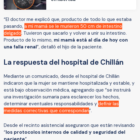
“El doctor me explicó que, producto de todo lo que estaba
pasando,
a mi mamá se le murieron 50 cm de intestino
delgado
. Tuvieron que sacarlo y volver a unir su intestino.
Producto de lo mismo,
mi mamá está al día de hoy con
una falla renal
”, detalló el hijo de la paciente.
La respuesta del hospital de Chillán
Mediante un comunicado, desde el hospital de Chillán
indicaron que la mujer se mantiene hospitalizada y estable, y
está bajo observación médica, agregando que “se instruirá
una investigación sumaria para esclarecer los hechos,
determinar eventuales responsabilidades y
definir las
medidas correctivas que correspondan
”.
Desde el recinto asistencial aseguraron que están revisando
“
los protocolos internos de calidad y seguridad del
paciente
”.