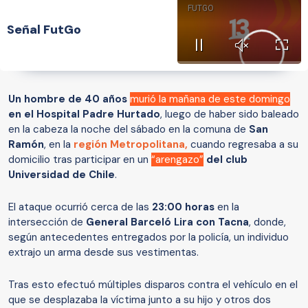
Señal FutGo
Un hombre de 40 años
murió la mañana de este domingo
en el Hospital Padre Hurtado
, luego de haber sido baleado
en la cabeza la noche del sábado en la comuna de
San
Ramón
, en la
región Metropolitana,
cuando regresaba a su
domicilio tras participar en un
“arengazo”
del club
Universidad de Chile
.
El ataque ocurrió cerca de las
23:00 horas
en la
intersección de
General Barceló Lira con Tacna
, donde,
según antecedentes entregados por la policía, un individuo
extrajo un arma desde sus vestimentas.
Tras esto efectuó múltiples disparos contra el vehículo en el
que se desplazaba la víctima junto a su hijo y otros dos