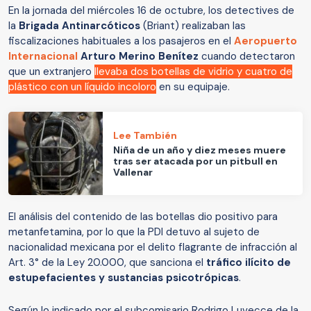
En la jornada del miércoles 16 de octubre, los detectives de
la
Brigada Antinarcóticos
(Briant) realizaban las
fiscalizaciones habituales a los pasajeros en el
Aeropuerto
Internacional
Arturo Merino Benítez
cuando detectaron
que un extranjero
llevaba dos botellas de vidrio y cuatro de
plástico con un líquido incoloro
en su equipaje.
Lee También
Niña de un año y diez meses muere
tras ser atacada por un pitbull en
Vallenar
El análisis del contenido de las botellas dio positivo para
metanfetamina, por lo que la PDI detuvo al sujeto de
nacionalidad mexicana por el delito flagrante de infracción al
Art. 3° de la Ley 20.000, que sanciona el
tráfico ilícito de
estupefacientes y sustancias psicotrópicas
.
Según lo indicado por el subcomisario Rodrigo Luvecce de la