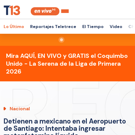
Lo Último
Reportajes Teletrece
El Tiempo
Video
Ch
Mira AQUÍ, EN VIVO y GRATIS el Coquimbo
Unido - La Serena de la Liga de Primera
2026
Nacional
Detienen a mexicano en el Aeropuerto
de Santiago: Intentaba ingresar