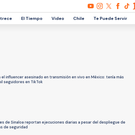
etrece
El Tiempo
Video
Chile
Te Puede Servir
 el influencer asesinado en transmisión en vivo en México: tenía más
il seguidores en TikTok
s de Sinaloa reportan ejecuciones diarias a pesar del despliegue de
as de seguridad