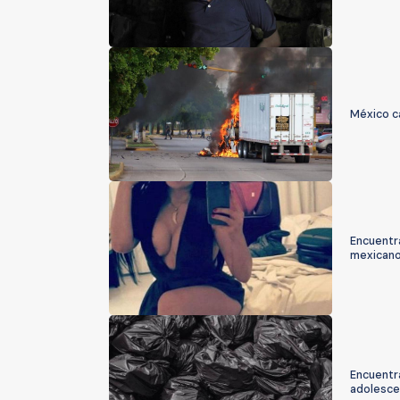
México c
Encuentra
mexican
Encuentr
adolesce