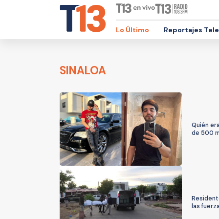
Lo Último
Reportajes Tel
SINALOA
Quién era
de 500 m
Residente
las fuerz