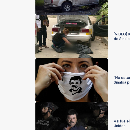
[VIDEO] 1
de Sinalo
“No esta
Sinaloa 
Así fue e
Unidos