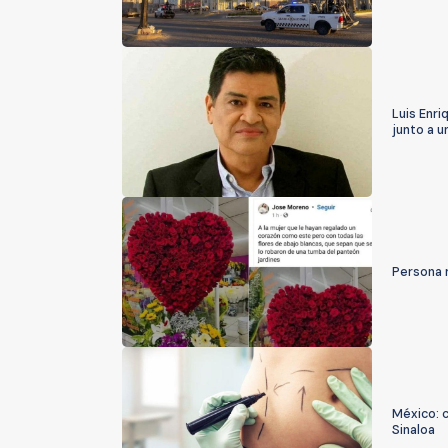
Luis Enri
junto a u
Persona r
México: 
Sinaloa