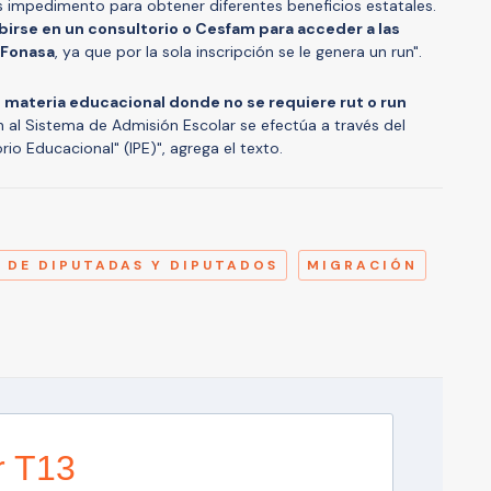
es impedimento para obtener diferentes beneficios estatales.
birse en un consultorio o Cesfam para acceder a las
 Fonasa
, ya que por la sola inscripción se le genera un run".
n materia educacional donde no se requiere rut o run
ón al Sistema de Admisión Escolar se efectúa a través del
io Educacional" (IPE)", agrega el texto.
A
 DE DIPUTADAS Y DIPUTADOS
MIGRACIÓN
r T13