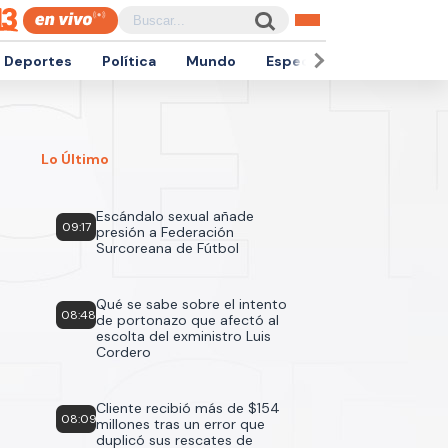
Deportes
Política
Mundo
Espectáculos
Empren
Lo Último
Escándalo sexual añade
09:17
presión a Federación
Surcoreana de Fútbol
Qué se sabe sobre el intento
08:48
de portonazo que afectó al
escolta del exministro Luis
Cordero
Cliente recibió más de $154
08:09
millones tras un error que
duplicó sus rescates de