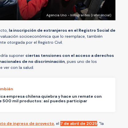
Agencia Uno - Inmigrantes (referencial)
ecto,
la inscripción de extranjeros en el Registro Social de
 evaluación socioeconómica que lo reemplace, también
nte otorgada por el Registro Civil.
odría suponer
ciertas tensiones con el acceso a derechos
rnacionales de no discriminación
, pues uno de los
e ver con la salud.
ambién
ica empresa chilena quiebra y hace un remate con
 500 mil productos: así puedes participar
o de ingreso de proyecto
, el
7 de abril de 2025
, "la