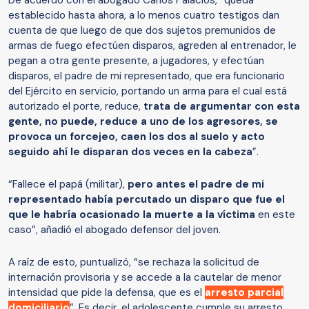
De acuerdo con el abogado Carlos Palacios, “queda
establecido hasta ahora, a lo menos cuatro testigos dan
cuenta de que luego de que dos sujetos premunidos de
armas de fuego efectúen disparos, agreden al entrenador, le
pegan a otra gente presente, a jugadores, y efectúan
disparos, el padre de mi representado, que era funcionario
del Ejército en servicio, portando un arma para el cual está
autorizado el porte, reduce,
trata de argumentar con esta
gente, no puede, reduce a uno de los agresores, se
provoca un forcejeo, caen los dos al suelo y acto
seguido ahí le disparan dos veces en la cabeza
”.
“Fallece el papá (militar),
pero antes el padre de mi
representado había percutado un disparo que fue el
que le habría ocasionado la muerte a la víctima
en este
caso”, añadió el abogado defensor del joven.
A raíz de esto, puntualizó, “se rechaza la solicitud de
internación provisoria y se accede a la cautelar de menor
intensidad que pide la defensa, que es el
arresto parcial
domiciliario
”. Es decir, el adolescente cumple su arresto