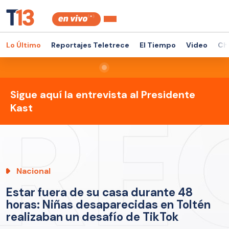
Lo Último
Reportajes Teletrece
El Tiempo
Video
Ch
Sigue aquí la entrevista al Presidente
Kast
Nacional
Estar fuera de su casa durante 48
horas: Niñas desaparecidas en Toltén
realizaban un desafío de TikTok