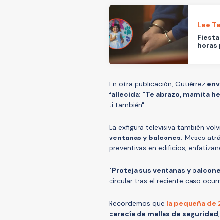
Lee T
Fiesta
horas 
En otra publicación, Gutiérrez
envi
fallecida
:
"Te abrazo, mamita h
ti también".
La exfigura televisiva también volvió
ventanas y balcones.
Meses atrá
preventivas en edificios, enfatiza
"Proteja sus ventanas y balcon
circular tras el reciente caso ocu
Recordemos que
la pequeña de 2
carecía de mallas de seguridad