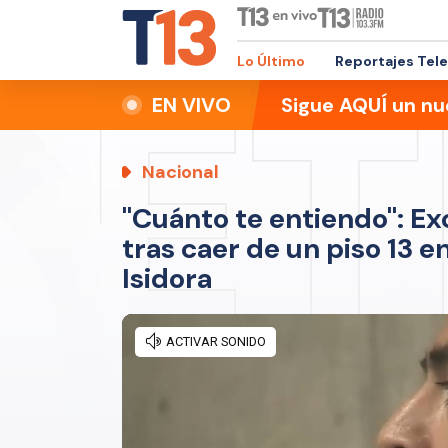
Lo Último
Reportajes Tel
EN VIVO
Sigue AQUÍ un nu
Nacional
"Cuánto te entiendo": Exc
tras caer de un piso 13 
Isidora