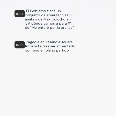
"El Gobierno tiene un
18:45
conjunto de emergencias": El
análisis de Max Colodro en
"¿A dónde vamos a parar?"
de "Me enteré por la prensa"
Tragedia en Tailandia: Muere
18:44
futbolista tras ser impactado
por rayo en pleno partido