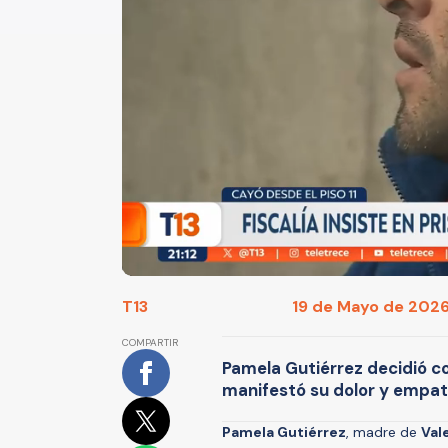
T13
19 de Mayo de 2026
COMPARTIR
Pamela Gutiérrez decidió c
manifestó su dolor y empatía
Pamela Gutiérrez
, madre de
Val