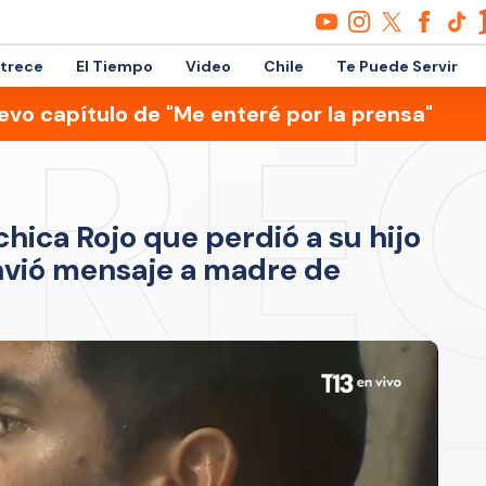
etrece
El Tiempo
Video
Chile
Te Puede Servir
evo capítulo de "Me enteré por la prensa"
hica Rojo que perdió a su hijo
envió mensaje a madre de