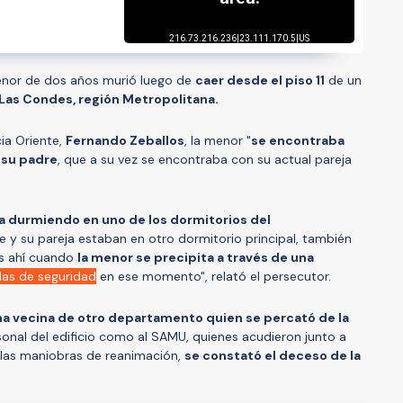
enor de dos años murió luego de
caer desde el piso 11
de un
Las Condes, región Metropolitana.
cia Oriente,
Fernando Zeballos
, la menor "
se encontraba
e su padre
, que a su vez se encontraba con su actual pareja
a durmiendo en uno de los dormitorios del
e y su pareja estaban en otro dormitorio principal, también
Es ahí cuando
la menor se precipita a través de una
las de seguridad
en ese momento", relató el persecutor.
na vecina de otro departamento quien se percató de la
sonal del edificio como al SAMU, quienes acudieron junto a
 las maniobras de reanimación,
se constató el deceso de la