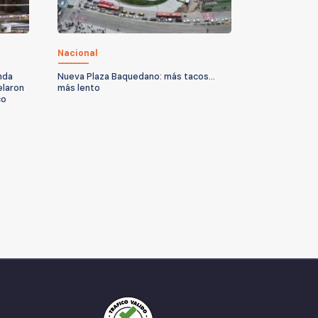
Nacional
nda
Nueva Plaza Baquedano: más tacos...
elaron
más lento
co