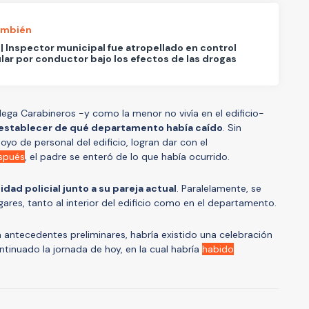
ambién
| Inspector municipal fue atropellado en control
lar por conductor bajo los efectos de las drogas
llega Carabineros -y como la menor no vivía en el edificio-
 establecer de qué departamento había caído
. Sin
yo de personal del edificio, logran dar con el
espués
, el padre se enteró de lo que había ocurrido.
dad policial junto a su pareja actual
. Paralelamente, se
ugares, tanto al interior del edificio como en el departamento.
 antecedentes preliminares, habría existido una celebración
ntinuado la jornada de hoy, en la cual habría
habido
A