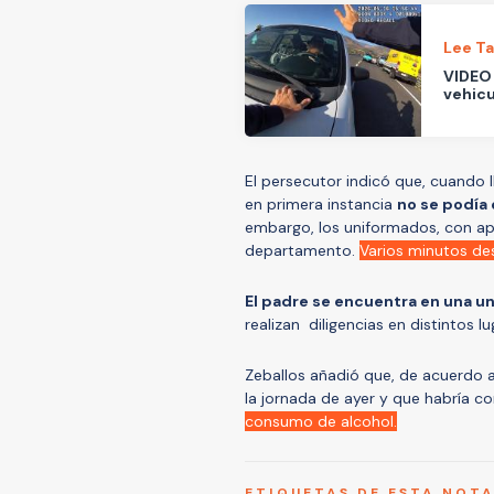
Lee T
VIDEO 
vehicu
El persecutor indicó que, cuando 
en primera instancia
no se podía
embargo, los uniformados, con apo
departamento.
Varios minutos d
El padre se encuentra en una uni
realizan diligencias en distintos l
Zeballos añadió que, de acuerdo a
la jornada de ayer y que habría co
consumo de alcohol.
ETIQUETAS DE ESTA NOT