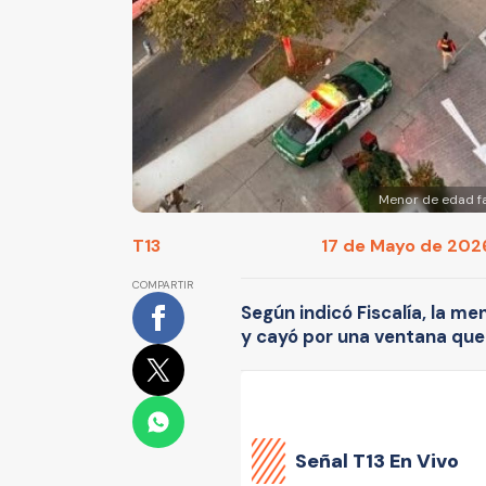
Menor de edad fa
T13
17 de Mayo de 2026
COMPARTIR
Según indicó Fiscalía, la me
y cayó por una ventana que
Señal
T13 En Vivo