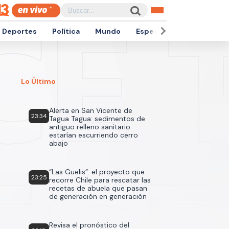
Deportes
Política
Mundo
Espectáculos
Empren
Lo Último
Alerta en San Vicente de
23:34
Tagua Tagua: sedimentos de
antiguo relleno sanitario
estarían escurriendo cerro
abajo
“Las Guelis”: el proyecto que
23:25
recorre Chile para rescatar las
recetas de abuela que pasan
de generación en generación
Revisa el pronóstico del