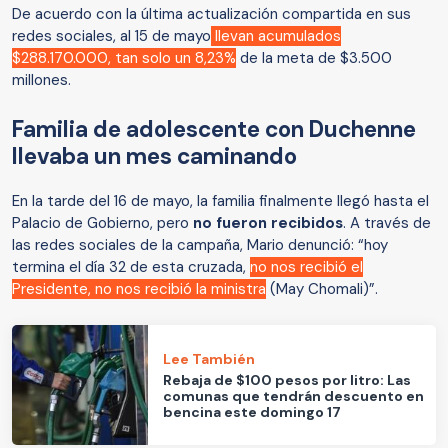
De acuerdo con la última actualización compartida en sus
redes sociales, al 15 de mayo
llevan acumulados
$288.170.000, tan solo un 8,23%
de la meta de $3.500
millones.
Familia de adolescente con Duchenne
llevaba un mes caminando
En la tarde del 16 de mayo, la familia finalmente llegó hasta el
Palacio de Gobierno, pero
no fueron recibidos
. A través de
las redes sociales de la campaña, Mario denunció: “hoy
termina el día 32 de esta cruzada,
no nos recibió el
Presidente, no nos recibió la ministra
(May Chomali)”.
Lee También
Rebaja de $100 pesos por litro: Las
comunas que tendrán descuento en
bencina este domingo 17