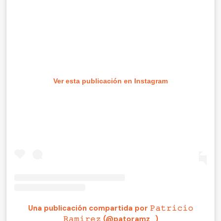
Ver esta publicación en Instagram
Una publicación compartida por 𝙿𝚊𝚝𝚛𝚒𝚌𝚒𝚘
𝚁𝚊𝚖𝚒𝚛𝚎𝚣 (@patoramz_)