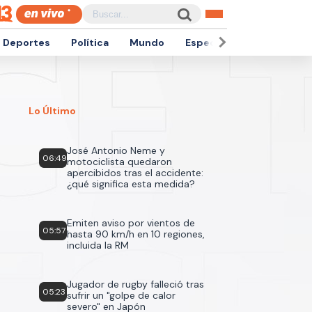
Deportes
Política
Mundo
Espectáculos
Empren
Lo Último
José Antonio Neme y
06:49
motociclista quedaron
apercibidos tras el accidente:
¿qué significa esta medida?
Emiten aviso por vientos de
05:57
hasta 90 km/h en 10 regiones,
incluida la RM
Jugador de rugby falleció tras
05:23
sufrir un "golpe de calor
severo" en Japón