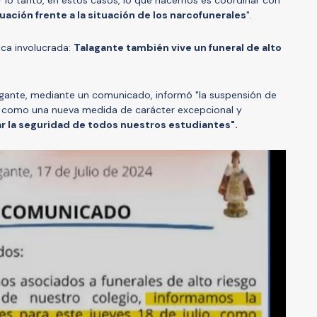
r lo tanto, en estos casos, lo que hacemos es coordinar con
ación frente a la situación de los narcofunerales
".
ica involucrada:
Talagante también vive un funeral de alto
lagante, mediante un comunicado, informó "la suspensión de
io, como una nueva medida de carácter excepcional y
r la seguridad de todos nuestros estudiantes".