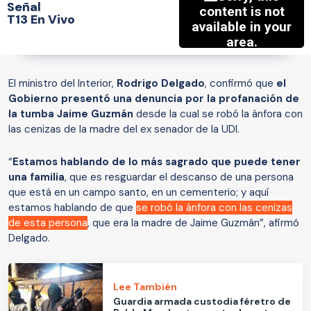
Señal
T13 En Vivo
El ministro del Interior,
Rodrigo Delgado
, confirmó que
el
Gobierno presentó una denuncia por la profanación de
la tumba Jaime Guzmán
desde la cual se robó la ánfora con
las cenizas de la madre del ex senador de la UDI.
“
Estamos hablando de lo más sagrado que puede tener
una familia
, que es resguardar el descanso de una persona
que está en un campo santo, en un cementerio; y aquí
estamos hablando de que
se robó la ánfora con las cenizas
de esta persona
, que era la madre de Jaime Guzmán”, afirmó
Delgado.
Lee También
Guardia armada custodia féretro de