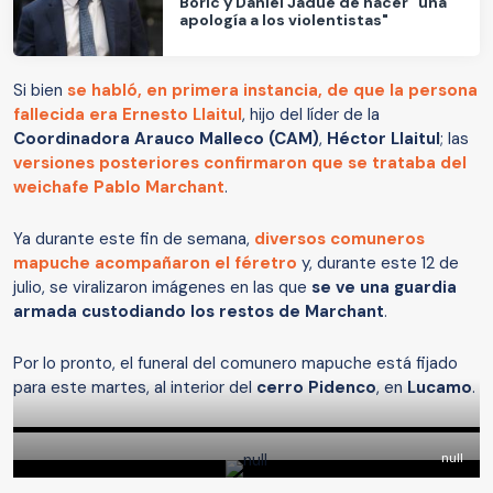
Boric y Daniel Jadue de hacer "una
apología a los violentistas"
Si bien
se habló, en primera instancia, de que la persona
fallecida era Ernesto Llaitul
, hijo del líder de la
Coordinadora Arauco Malleco (CAM)
,
Héctor Llaitul
; las
versiones posteriores confirmaron que se trataba del
weichafe Pablo Marchant
.
Ya durante este fin de semana,
diversos comuneros
mapuche acompañaron el féretro
y, durante este 12 de
julio, se viralizaron imágenes en las que
se ve una guardia
armada custodiando los restos de Marchant
.
Por lo pronto, el funeral del comunero mapuche está fijado
para este martes, al interior del
cerro Pidenco
, en
Lucamo
.
null