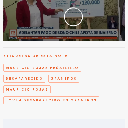
ETIQUETAS DE ESTA NOTA
MAURICIO ROJAS PEÑAILILLO
DESAPARECIDO
GRANEROS
MAURICIO ROJAS
JOVEN DESAPARECIDO EN GRANEROS