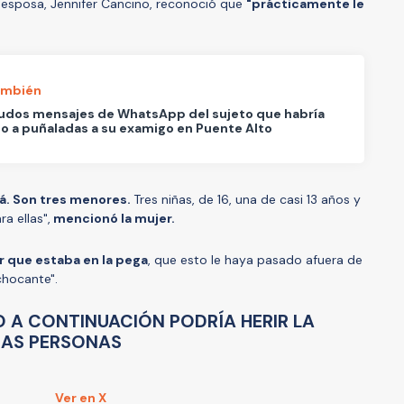
u esposa, Jennifer Cancino, reconoció que
"prácticamente le
ambién
udos mensajes de WhatsApp del sujeto que habría
 a puñaladas a su examigo en Puente Alto
pá. Son tres menores.
Tres niñas, de 16, una de casi 13 años y
ra ellas",
mencionó la mujer.
r que estaba en la pega
, que esto le haya pasado afuera de
chocante".
O A CONTINUACIÓN PODRÍA HERIR LA
NAS PERSONAS
Ver en X