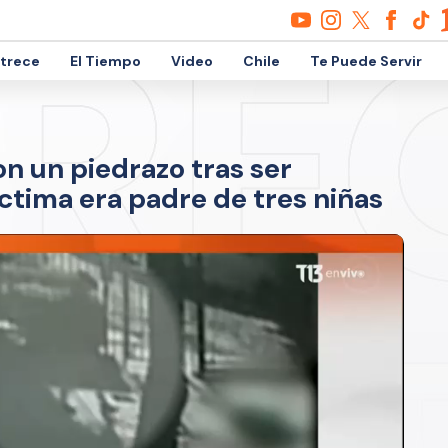
etrece
El Tiempo
Video
Chile
Te Puede Servir
n un piedrazo tras ser
íctima era padre de tres niñas