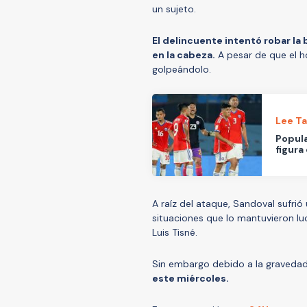
un sujeto.
El delincuente intentó robar la b
en la cabeza.
A pesar de que el ho
golpeándolo.
Lee T
Popula
figura
A raíz del ataque, Sandoval sufri
situaciones que lo mantuvieron luc
Luis Tisné.
Sin embargo debido a la gravedad 
este miércoles.