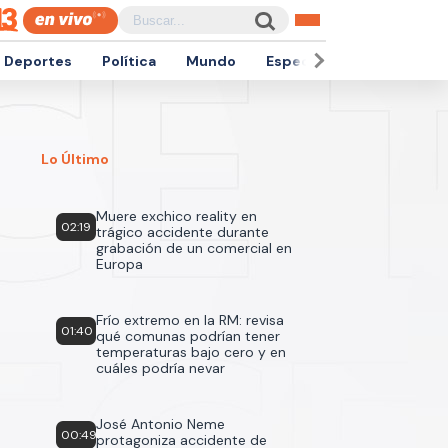
Deportes
Política
Mundo
Espectáculos
Empren
Lo Último
Muere exchico reality en
02:19
trágico accidente durante
grabación de un comercial en
Europa
Frío extremo en la RM: revisa
01:40
qué comunas podrían tener
temperaturas bajo cero y en
cuáles podría nevar
José Antonio Neme
00:49
protagoniza accidente de