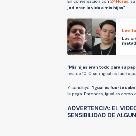
En conversación con
24Horas
, s
jodieron la vida a mis hijas"
.
Lee T
Los cr
matado
"
Mis hijas eran todo para su pa
una de 10. O sea, igual es fuerte pa
Y concluyó:
"Igual es fuerte sabe
la pega. Entonces, igual es como 
ADVERTENCIA: EL VIDE
SENSIBILIDAD DE ALGU