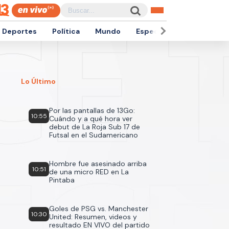
Deportes
Política
Mundo
Espectáculos
Empren
Lo Último
Por las pantallas de 13Go:
10:55
Cuándo y a qué hora ver
debut de La Roja Sub 17 de
Futsal en el Sudamericano
Hombre fue asesinado arriba
10:51
de una micro RED en La
Pintaba
Goles de PSG vs. Manchester
10:30
United: Resumen, videos y
resultado EN VIVO del partido