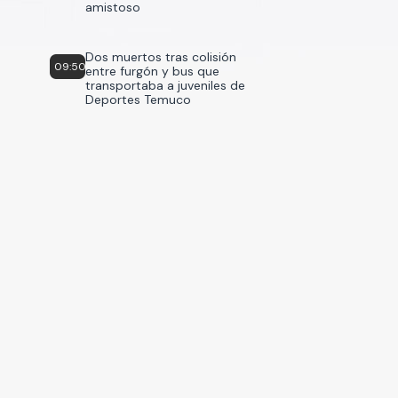
amistoso
Dos muertos tras colisión
09:50
entre furgón y bus que
transportaba a juveniles de
Deportes Temuco