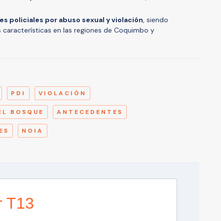
 policiales por abuso sexual y violación
, siendo
s características en las regiones de Coquimbo y
A
PDI
VIOLACIÓN
EL BOSQUE
ANTECEDENTES
ES
NOIA
r T13