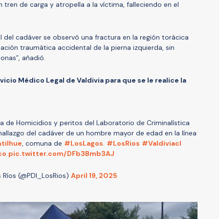
tren de carga y atropella a la víctima, falleciendo en el
l del cadáver se observó una fractura en la región torácica
ión traumática accidental de la pierna izquierda, sin
sonas”, añadió.
vicio Médico Legal de Valdivia para que se le realice la
a de Homicidios y peritos del Laboratorio de Criminalística
l hallazgo del cadáver de un hombre mayor de edad en la línea
tilhue
, comuna de
#LosLagos
.
#LosRios
#Valdiviacl
co
pic.twitter.com/DFb3Bmb3AJ
s Ríos (@PDI_LosRios)
April 19, 2025