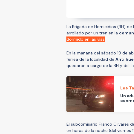
La Brigada de Homicidios (BH) de 
arrollado por un tren en la
comuna
dormido en las vías
.
En la mañana del sábado 19 de abr
férrea de la localidad de
Antilhue
quedaron a cargo de la BH y del La
Lee T
Un adu
conmem
El subcomisario Franco Olivares d
en horas de la noche (del viernes 