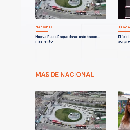
Nacional
Tende
Nueva Plaza Baquedano: más tacos...
El "sol
más lento
sorpre
MÁS DE NACIONAL