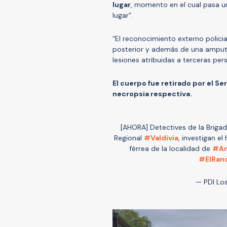
lugar
, momento en el cual pasa un 
lugar”.
“El reconocimiento externo policia
posterior y además de una amputac
lesiones atribuidas a terceras per
El cuerpo fue retirado por el Ser
necropsia respectiva.
[AHORA] Detectives de la Brigad
Regional
#Valdivia
, investigan e
férrea de la localidad de
#An
#ElRan
— PDI Lo