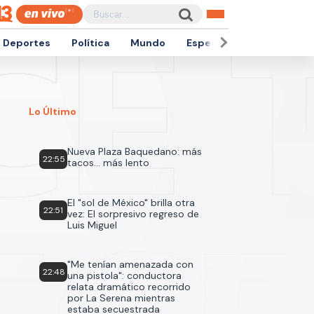
Deportes
Política
Mundo
Espectáculos
Empren
Lo Último
Nueva Plaza Baquedano: más
22:55
tacos... más lento
El "sol de México" brilla otra
22:51
vez: El sorpresivo regreso de
Luis Miguel
"Me tenían amenazada con
22:48
una pistola": conductora
relata dramático recorrido
por La Serena mientras
estaba secuestrada