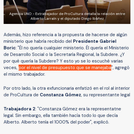
Agencia UNO - Extrabajador de ProCultura detalla la relación entre
Alberto Larraín y el diputado Diego Ibáñez
Además, hizo referencia a la propuesta de hacerse de algún
ministerio que habría recibido del
Presidente Gabriel
Boric
: "Él no quería cualquier ministerio. Él quería el Ministerio
de Desarrollo Social o la Secretaría Regional, la Subdere. ¿Y
por qué quería la Subdere? Y esto yo se lo escuché varias
veces,
por el nivel de presupuesto que se manejaba
", agregó
el mismo trabajador.
Por otro lado, la otra exfuncionaria enfatizó en el rol al interior
de ProCultura de
Constanza Gómez
, su representante legal
Trabajadora 2
: "Constanza Gómez era la representatne
legal. Sin embargo, ella también hacía todo lo que decía
Alberto. Alberto tenía el 1000% del poder", explicó.