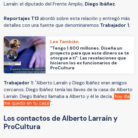
Larraín: el diputado del Frente Amplio,
Diego Ibáñez
.
Reportajes T13
abordó sobre esta relación y entregó más
detalles con una fuente que denominaremos
Trabajador 1.
Lee También
"Tengo 1.600 millones. Diseña un
proyecto para que este dinero se te
otorgue a ti": Las revelaciones que
hicieron los ex funcionarios de
ProCultura
Trabajador 1:
"Alberto Larraín y Diego Ibáñez eran amigos
cercanos. Diego Ibáñez tenía las llaves de la casa de Alberto
Larraín. Diego Ibáñez llamaba a Alberto y él le decía,
'hoy día
me quedo en tu casa'
".
Los contactos de Alberto Larraín y
ProCultura