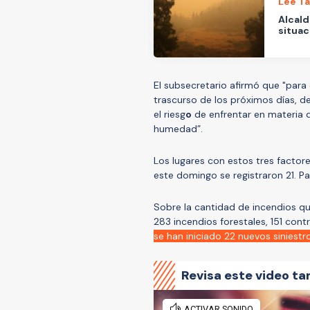
Lee T
Alcald
situac
El subsecretario afirmó que "para
trascurso de los próximos días, 
el riesg
o
de enfrentar en materia d
humedad”.
Los lugares con estos tres factor
este domingo se registraron 21. P
Sobre la cantidad de incendios que
283 incendios forestales, 151 con
se han iniciado 22 nuevos siniestr
Revisa este video ta