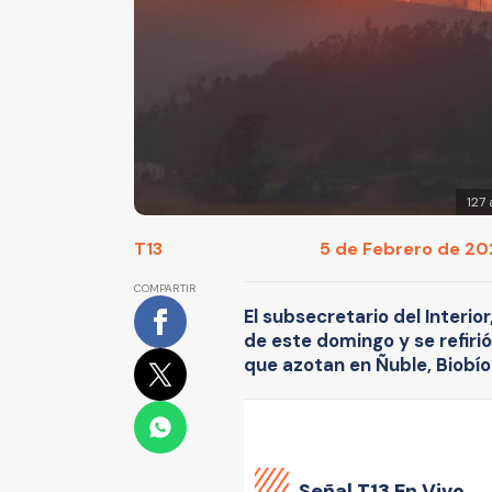
127
T13
5 de Febrero de 202
COMPARTIR
El subsecretario del Interi
de este domingo y se refirió
que azotan en Ñuble, Biobío
Señal
T13 En Vivo