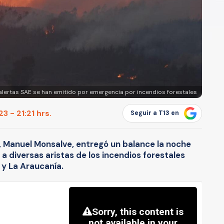
 alertas SAE se han emitido por emergencia por incendios forestales
3 - 21:21 hrs.
Seguir a T13 en
or, Manuel Monsalve, entregó un balance la noche
 a diversas aristas de los incendios forestales
 y La Araucanía.