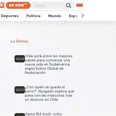
Deportes
Política
Mundo
Espectáculos
Empren
Lo Último
Chile está entre los mejores
02:43
países para comenzar una
nueva vida en Sudamérica,
según Índice Global de
Reubicación
¿Con quién se queda el
02:07
perro?: Abogado explica qué
pasa con las mascotas tras
un divorcio en Chile
Hasta 184 km/h: ocho