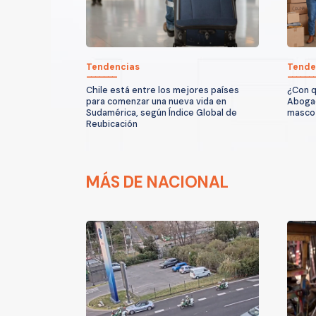
Tendencias
Tende
Chile está entre los mejores países
¿Con q
para comenzar una nueva vida en
Abogad
Sudamérica, según Índice Global de
mascot
Reubicación
MÁS DE NACIONAL