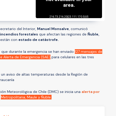
cretario del Interior,
Manuel Monsalve
, comunicó
incendios forestales
que afectan las regiones de
Ñuble,
s están con
estado de catástrofe.
só que durante la emergencia se han enviado
127 mensajes de
de Alerta de Emergencia (SAE)
para celulares en las tres
 un aviso de altas temperaturas
desde la Región de
Araucanía
ción Meteorológica de Chile (DMC)
se inicia una
alerta por
n
Metropolitana, Maule y Ñuble.