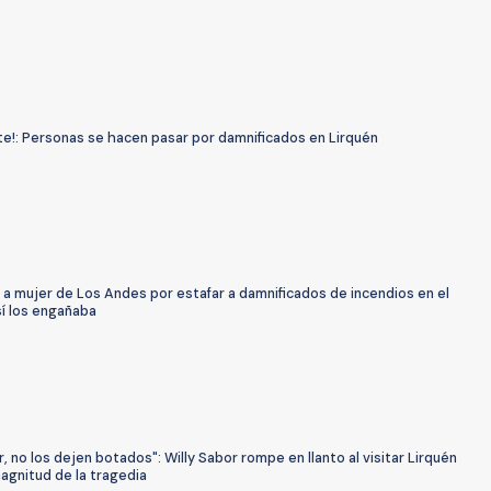
te!: Personas se hacen pasar por damnificados en Lirquén
a mujer de Los Andes por estafar a damnificados de incendios en el
sí los engañaba
r, no los dejen botados": Willy Sabor rompe en llanto al visitar Lirquén
magnitud de la tragedia