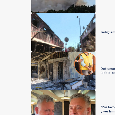
¡Indignan
Detienen 
Biobío: a
"Por favo
y ver la 