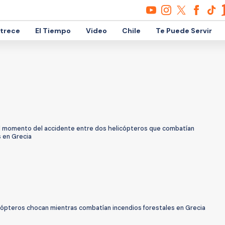
etrece
El Tiempo
Video
Chile
Te Puede Servir
El momento del accidente entre dos helicópteros que combatían
s en Grecia
cópteros chocan mientras combatían incendios forestales en Grecia