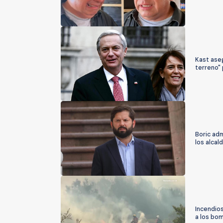
Kast aseg
terreno" 
Boric adm
los alcal
Incendio
a los bo