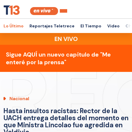
Lo Último
Reportajes Teletrece
El Tiempo
Video
Ch
EN VIVO
Sigue AQUÍ un nuevo capítulo de "Me
enteré por la prensa"
Nacional
Hasta insultos racistas: Rector de la
UACH entrega detalles del momento en
que Ministra Lincolao fue agredida en