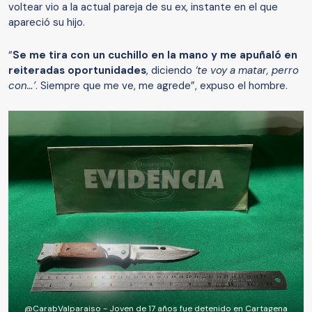
voltear vio a la actual pareja de su ex, instante en el que
apareció su hijo.
“
Se me tira con un cuchillo en la mano y me apuñaló en
reiteradas oportunidades
, diciendo
‘te voy a matar, perro
con…’
. Siempre que me ve, me agrede”, expuso el hombre.
@CarabValparaiso - Joven de 17 años fue detenido en Cartagena