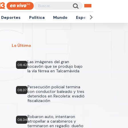
Deportes
Política
Mundo
Espectáculos
Empren
Lo Último
Las imágenes del gran
08:42
socavón que se produjo bajo
la vía férrea en Talcamávida
Persecución policial termina
08:37
con conductor baleado y tres
detenidos en Recoleta: evadió
fiscalización
Robaron auto, intentaron
08:34
atropellar a carabineros y
terminaron en regadío: dueño