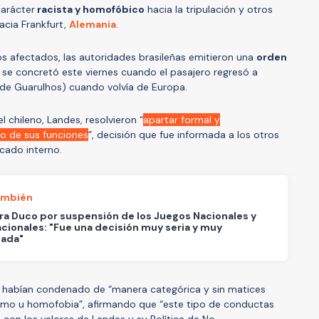
carácter
racista y homofóbico
hacia la tripulación y otros
acia Frankfurt,
Alemania
.
os afectados, las autoridades brasileñas emitieron una
orden
e se concretó este viernes cuando el pasajero regresó a
o de Guarulhos) cuando volvía de Europa.
 chileno, Landes, resolvieron “
apartar formal y
o de sus funciones
”, decisión que fue informada a los otros
cado interno.
ambién
ra Duco por suspensión de los Juegos Nacionales y
cionales: "Fue una decisión muy seria y muy
iada"
 habían condenado de “manera categórica y sin matices
ismo u homofobia”, afirmando que “este tipo de conductas