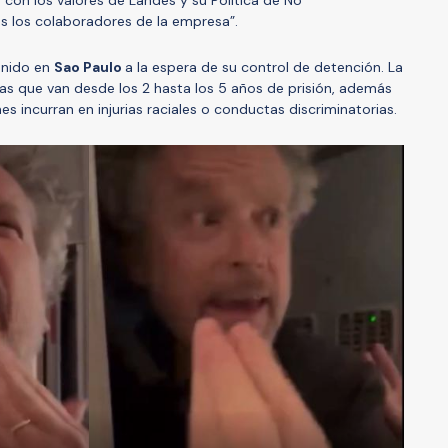
con los valores de Landes y su Política de No
os los colaboradores de la empresa”.
enido en
Sao Paulo
a la espera de su control de detención. La
nas que van desde los 2 hasta los 5 años de prisión, además
 incurran en injurias raciales o conductas discriminatorias.