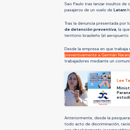
Sao Paulo tras lanzar insultos de 
pasajeros de un vuelo de
Latam
h
Tras la denuncia presentada por l
de detención preventiva
, la qu
territorio brasileño (el aeropuert
Desde la empresa en que trabaja el
preventivamente a Germán Naranj
trabajadores mediante un comuni
Lee T
Minist
Parana
estud
Anteriormente, desde la pesquera
todo acto de discriminación, rac