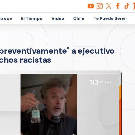
etrece
El Tiempo
Video
Chile
Te Puede Servir
preventivamente" a ejecutivo
ichos racistas