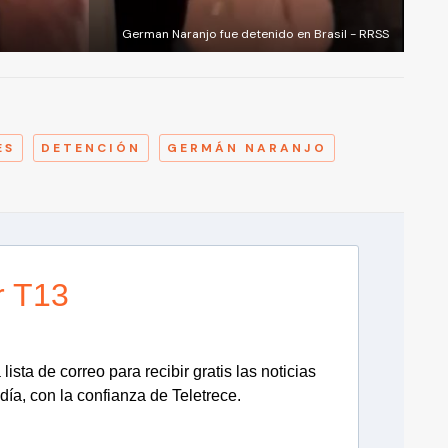
German Naranjo fue detenido en Brasil - RRSS
A
ES
DETENCIÓN
GERMÁN NARANJO
r T13
lista de correo para recibir gratis las noticias
día, con la confianza de Teletrece.