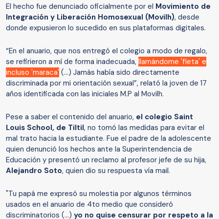
El hecho fue denunciado oficialmente por el
Movimiento de
Integración y Liberación Homosexual (Movilh)
, desde
donde expusieron lo sucedido en sus plataformas digitales.
“En el anuario, que nos entregó el colegio a modo de regalo,
se refirieron a mí de forma inadecuada,
llamándome 'fleta' e
incluso 'maraca'
(…) Jamás había sido directamente
discriminada por mi orientación sexual”, relató la joven de 17
años identificada con las iniciales M.P al Movilh.
Pese a saber el contenido del anuario,
el colegio Saint
Louis School, de Tiltil
, no tomó las medidas para evitar el
mal trato hacia la estudiante. Fue el padre de la adolescente
quien denunció los hechos ante la Superintendencia de
Educación y presentó un reclamo al profesor jefe de su hija,
Alejandro Soto
, quien dio su respuesta vía mail.
"Tu papá me expresó su molestia por algunos términos
usados en el anuario de 4to medio que consideró
discriminatorios (…)
yo no quise censurar por respeto a la