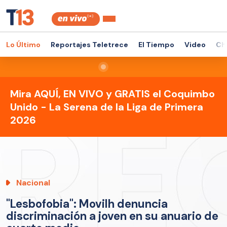
Lo Último
Reportajes Teletrece
El Tiempo
Video
Ch
Mira AQUÍ, EN VIVO y GRATIS el Coquimbo
Unido - La Serena de la Liga de Primera
2026
Nacional
"Lesbofobia": Movilh denuncia
discriminación a joven en su anuario de