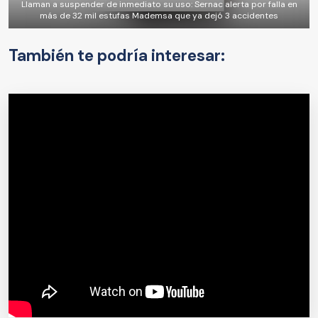
Llaman a suspender de inmediato su uso: Sernac alerta por falla en
más de 32 mil estufas Mademsa que ya dejó 3 accidentes
También te podría interesar: