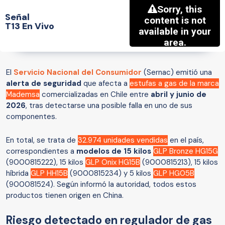
Señal
T13 En Vivo
El
Servicio Nacional del Consumidor
(Sernac) emitió una
alerta de seguridad
que afecta a
estufas a gas de la marca
Mademsa
comercializadas en Chile entre
abril y junio de
2026
, tras detectarse una posible falla en uno de sus
componentes.
En total, se trata de
32.974 unidades vendidas
en el país,
correspondientes a
modelos de 15 kilos
GLP Bronze HG15G
(9000815222), 15 kilos
GLP Onix HG15B
(9000815213), 15 kilos
híbrida
GLP HH15B
(9000815234) y 5 kilos
GLP HG05B
(900081524). Según informó la autoridad, todos estos
productos tienen origen en China.
Riesgo detectado en regulador de gas