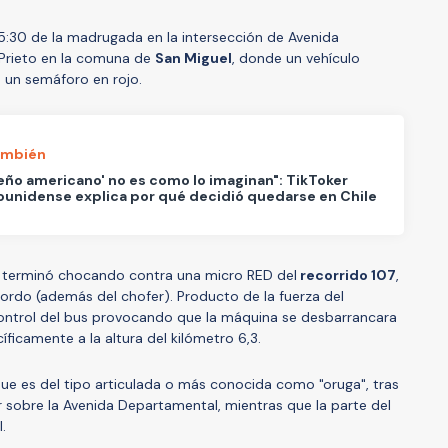
05:30 de la madrugada en la intersección de Avenida
Prieto en la comuna de
San Miguel
, donde un vehículo
ó un semáforo en rojo.
ambién
ueño americano' no es como lo imaginan": TikToker
unidense explica por qué decidió quedarse en Chile
d- terminó chocando contra una micro RED del
recorrido 107
,
bordo (además del chofer). Producto de la fuerza del
control del bus provocando que la máquina se desbarrancara
cíficamente a la altura del kilómetro 6,3.
 que es del tipo articulada o más conocida como "oruga", tras
 sobre la Avenida Departamental, mientras que la parte del
.