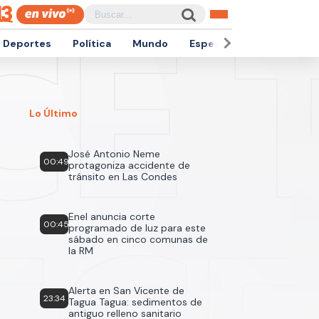
Deportes
Política
Mundo
Espectáculos
Empren
Lo Último
José Antonio Neme
00:49
protagoniza accidente de
tránsito en Las Condes
Enel anuncia corte
00:45
programado de luz para este
sábado en cinco comunas de
la RM
Alerta en San Vicente de
23:34
Tagua Tagua: sedimentos de
antiguo relleno sanitario