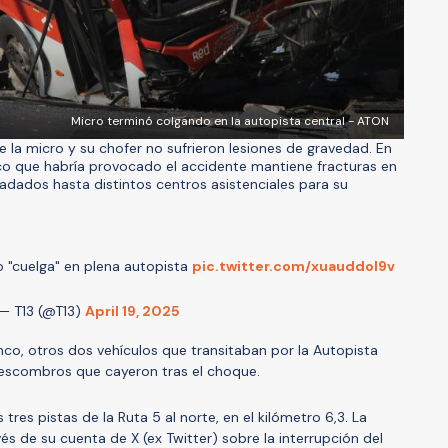
Micro terminó colgando en la autopista central - ATON
 la micro y su chofer no sufrieron lesiones de gravedad. En
co que habría provocado el accidente mantiene fracturas en
adados hasta distintos centros asistenciales para su
 "cuelga" en plena autopista
pic.twitter.com/xuauddol9v
— T13 (@T13)
April 19, 2025
co, otros dos vehículos que transitaban por la Autopista
 escombros que cayeron tras el choque.
 tres pistas de la Ruta 5 al norte, en el kilómetro 6,3. La
és de su cuenta de X (ex Twitter) sobre la interrupción del