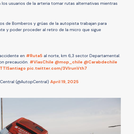
 los usuarios de la arteria tomar rutas alternativas mientras
ios de Bomberos y grúas de la autopista trabajan para
te y poder proceder al retiro de la micro que sigue
 accidente en
#Ruta5
al norte, km 6,3 sector Departamental.
 con precaución.
#VíasChile
@mop_chile
@Carabdechile
TTISantiago
pic.twitter.com/3VlrunVth7
 Central (@AutopCentral)
April 19, 2025