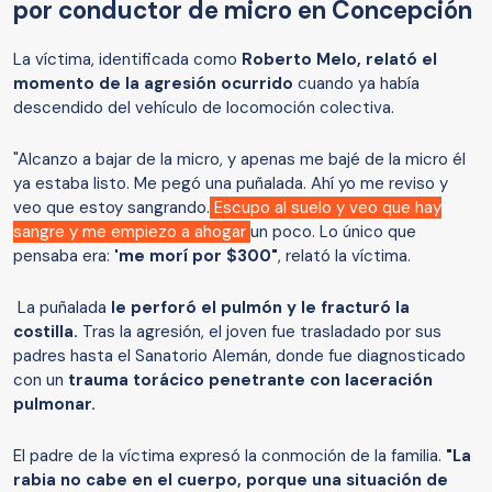
por conductor de micro en Concepción
La víctima, identificada como
Roberto Melo, relató el
momento de la agresión ocurrido
cuando ya había
descendido del vehículo de locomoción colectiva.
"Alcanzo a bajar de la micro, y apenas me bajé de la micro él
ya estaba listo. Me pegó una puñalada. Ahí yo me reviso y
veo que estoy sangrando.
Escupo al suelo y veo que hay
sangre y me empiezo a ahogar
un poco. Lo único que
pensaba era:
'me morí por $300"
, relató la víctima.
La puñalada
le perforó el pulmón y le fracturó la
costilla.
Tras la agresión, el joven fue trasladado por sus
padres hasta el Sanatorio Alemán, donde fue diagnosticado
con un
trauma torácico penetrante con laceración
pulmonar.
El padre de la víctima expresó la conmoción de la familia.
"La
rabia no cabe en el cuerpo, porque una situación de