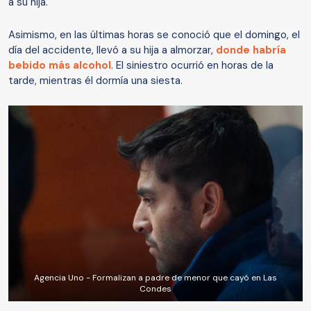
a su hija.
Asimismo, en las últimas horas se conoció que el domingo, el
día del accidente, llevó a su hija a almorzar,
donde habría
bebido más alcohol
. El siniestro ocurrió en horas de la
tarde, mientras él dormía una siesta.
Agencia Uno - Formalizan a padre de menor que cayó en Las
Condes