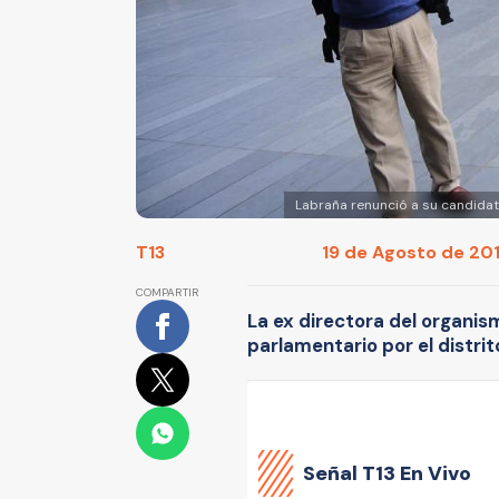
Labraña renunció a su candida
T13
19 de Agosto de 201
COMPARTIR
La ex directora del organis
parlamentario por el distrit
Señal
T13 En Vivo