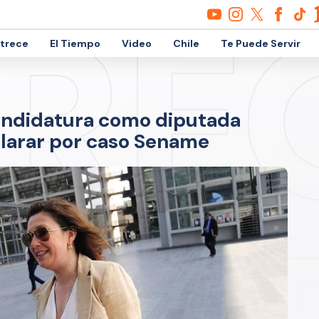
etrece
El Tiempo
Video
Chile
Te Puede Servir
andidatura como diputada
clarar por caso Sename