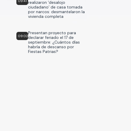
09:41
realizaron ‘desalojo
ciudadano’ de casa tomada
por narcos: desmantelaron la
vivienda completa
Presentan proyecto para
09:02
declarar feriado el 17 de
septiembre: ¿Cuántos días
habría de descanso por
Fiestas Patrias?