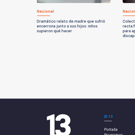
Nacional
Nacio
Dramático relato de madre que sufrió
Colect
encerrona junto a sus hijos: niños
recta f
supieron qué hacer
para a
discap
El 13
Portada
Programas