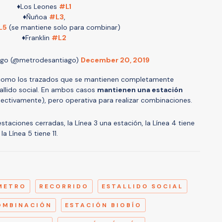
♦️Los Leones
#L1
♦️Ñuñoa
#L3
,
L5
(se mantiene solo para combinar)
♦️Franklin
#L2
ago (@metrodesantiago)
December 20, 2019
2 como los trazados que se mantienen completamente
tallido social. En ambos casos
mantienen una estación
pectivamente), pero operativa para realizar combinaciones.
estaciones cerradas, la Línea 3 una estación, la Línea 4 tiene
la Línea 5 tiene 11.
A
METRO
RECORRIDO
ESTALLIDO SOCIAL
OMBINACIÓN
ESTACIÓN BIOBÍO