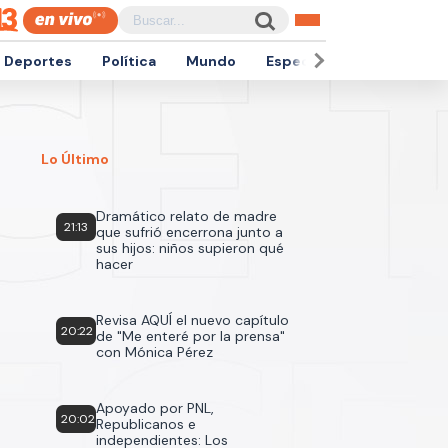
Deportes
Política
Mundo
Espectáculos
Empren
Lo Último
Dramático relato de madre
21:13
que sufrió encerrona junto a
sus hijos: niños supieron qué
hacer
Revisa AQUÍ el nuevo capítulo
20:22
de "Me enteré por la prensa"
con Mónica Pérez
Apoyado por PNL,
20:02
Republicanos e
independientes: Los