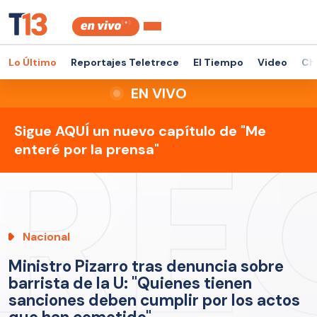
Lo Último
Reportajes Teletrece
El Tiempo
Video
Ch
EN VIVO
Sigue AQUÍ un nuevo capítulo de "Me
enteré por la prensa"
Nacional
Ministro Pizarro tras denuncia sobre
barrista de la U: "Quienes tienen
sanciones deben cumplir por los actos