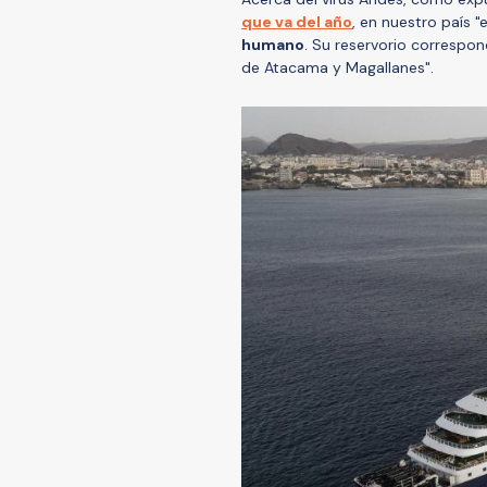
que va del año
, en nuestro país "
humano
. Su reservorio correspon
de Atacama y Magallanes".