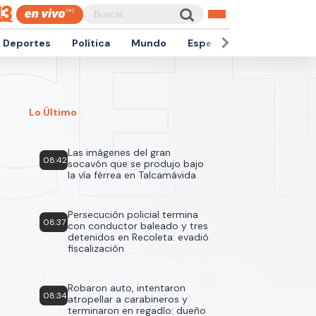
Deportes
Política
Mundo
Espectáculos
Empren
Lo Último
Las imágenes del gran
08:42
socavón que se produjo bajo
la vía férrea en Talcamávida
Persecución policial termina
08:37
con conductor baleado y tres
detenidos en Recoleta: evadió
fiscalización
Robaron auto, intentaron
08:34
atropellar a carabineros y
terminaron en regadío: dueño