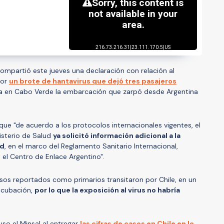
ompartió este jueves una declaración con relación al
por
un brote de hantavirus que dejó tres pasajeros
a en Cabo Verde la embarcación que zarpó desde Argentina
que "de acuerdo a los protocolos internacionales vigentes, el
isterio de Salud
ya solicitó información adicional a la
ud
, en el marco del Reglamento Sanitario Internacional,
el Centro de Enlace Argentino".
sos reportados como primarios transitaron por Chile, en un
ncubación,
por lo que la exposición al virus no habría
so el Minsal al entregar
las cifras de casos en Chile en lo