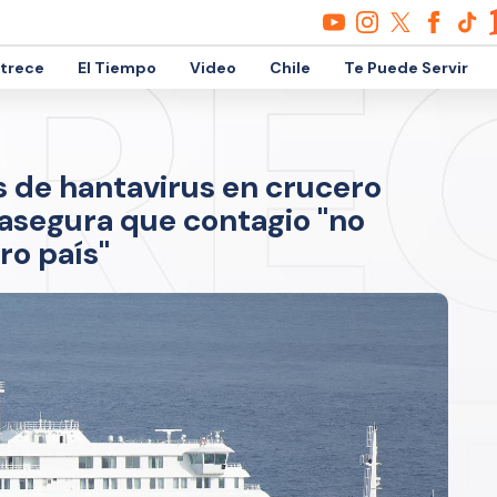
etrece
El Tiempo
Video
Chile
Te Puede Servir
s de hantavirus en crucero
y asegura que contagio "no
ro país"