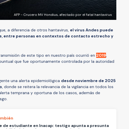
AFP - Crucero MV Hondius, afectado por el fatal hantavirus
ue, a diferencia de otros hantavirus,
el virus Andes puede
e, entre personas en contextos de contacto estrecho y
ansmisión de este tipo en nuestro país ocurrió en
2019
,
puntual que fue oportunamente controlada por la autoridad
igente una alerta epidemiológica
desde noviembre de 2025
o
, donde se reitera la relevancia de la vigilancia en todos los
 alerta temprana y oportuna de los casos, además de
esgo.
ambién
 de estudiante en Inacap: testigo apunta a presunta