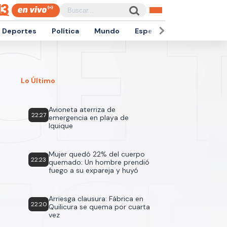
Deportes
Política
Mundo
Espectáculos
Empren
Lo Último
Avioneta aterriza de
22:27
emergencia en playa de
Iquique
Mujer quedó 22% del cuerpo
22:23
quemado: Un hombre prendió
fuego a su expareja y huyó
Arriesga clausura: Fábrica en
22:20
Quilicura se quema por cuarta
vez