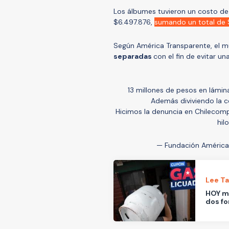
Los álbumes tuvieron un costo de 
$6.497.876,
sumando un total de 
Según América Transparente, el m
separadas
con el fin de evitar una
13 millones de pesos en lámin
Además diviviendo la co
Hicimos la denuncia en Chilecomp
hil
— Fundación América
Lee T
HOY mi
dos fo