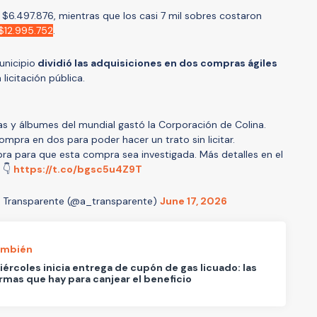
$6.497.876, mientras que los casi 7 mil sobres costaron
$12.995.752
.
unicipio
dividió las adquisiciones en dos compras ágiles
 licitación pública.
as y álbumes del mundial gastó la Corporación de Colina.
mpra en dos para poder hacer un trato sin licitar.
ra para que esta compra sea investigada. Más detalles en el
o 👇
https://t.co/bgsc5u4Z9T
 Transparente (@a_transparente)
June 17, 2026
ambién
ércoles inicia entrega de cupón de gas licuado: las
rmas que hay para canjear el beneficio