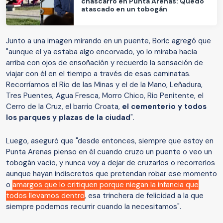
chascarro en Punta Arenas: Quedó
atascado en un tobogán
Junto a una imagen mirando en un puente, Boric agregó que
"aunque el ya estaba algo encorvado, yo lo miraba hacia
arriba con ojos de ensoñación y recuerdo la sensación de
viajar con él en el tiempo a través de esas caminatas.
Recorríamos el Río de las Minas y el de la Mano, Leñadura,
Tres Puentes, Agua Fresca, Morro Chico, Rio Penitente, el
Cerro de la Cruz, el barrio Croata,
el cementerio y todos
los parques y plazas de la ciudad
".
Luego, aseguró que "desde entonces, siempre que estoy en
Punta Arenas pienso en él cuando cruzo un puente o veo un
tobogán vacío, y nunca voy a dejar de cruzarlos o recorrerlos
aunque hayan indiscretos que pretendan robar ese momento
o
amargos que lo critiquen porque niegan la infancia que
todos llevamos dentro
, esa trinchera de felicidad a la que
siempre podemos recurrir cuando la necesitamos".