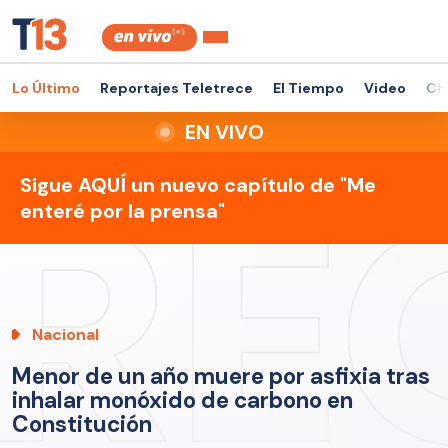
Lo Último
Reportajes Teletrece
El Tiempo
Video
Ch
EN VIVO
Sigue AQUÍ un nuevo capítulo de "Me
enteré por la prensa"
Nacional
Menor de un año muere por asfixia tras
inhalar monóxido de carbono en
Constitución