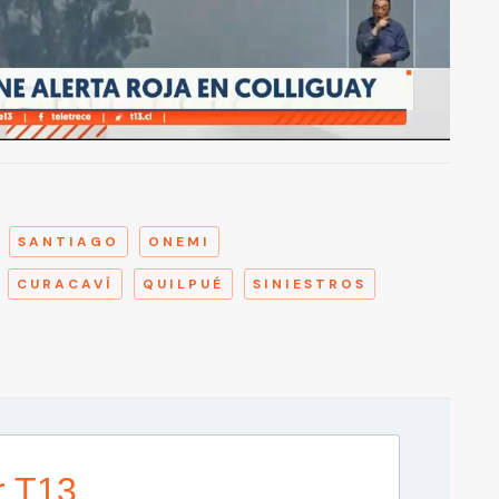
A
SANTIAGO
ONEMI
CURACAVÍ
QUILPUÉ
SINIESTROS
r T13