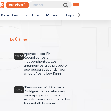
Deportes
Política
Mundo
Espectáculos
Empren
Lo Último
Apoyado por PNL,
20:02
Republicanos e
independientes: Los
argumentos tras proyecto
que busca suspender por
cinco años la Ley Karin
"Presosxservir": Diputada
19:47
Rodríguez lanza sitio web
para apoyar indultos a
exuniformados condenados
tras estallido social