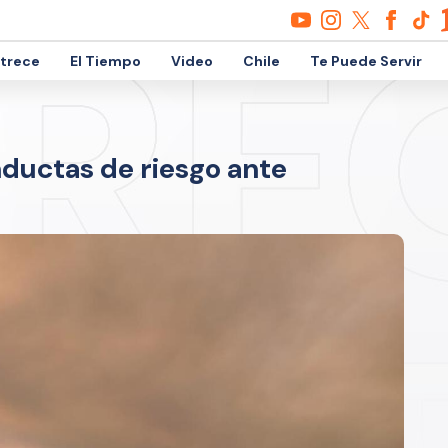
etrece
El Tiempo
Video
Chile
Te Puede Servir
nductas de riesgo ante