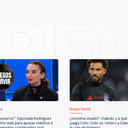
ca
Deportes13
sxservir": Diputada Rodríguez
¿Vozinha citado?: Cuándo y a qué
sitio web para apoyar indultos a
juega Colo-Colo vs. Unión La Cale
ormados condenados tras
la Liga de Primera