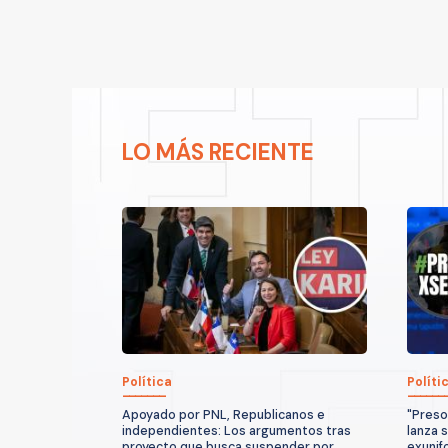
LO MÁS RECIENTE
Política
Políti
Apoyado por PNL, Republicanos e
"Preso
independientes: Los argumentos tras
lanza 
proyecto que busca suspender por
exunif