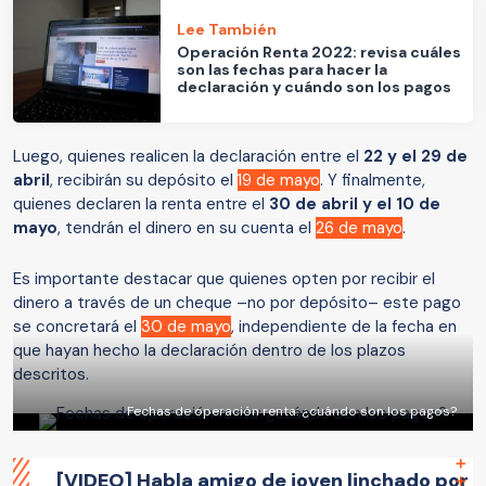
Lee También
Operación Renta 2022: revisa cuáles
son las fechas para hacer la
declaración y cuándo son los pagos
Luego, quienes realicen la declaración entre el
22 y el 29 de
abril
, recibirán su depósito el
19 de mayo
. Y finalmente,
quienes declaren la renta entre el
30 de abril y el 10 de
mayo
, tendrán el dinero en su cuenta el
26 de mayo
.
Es importante destacar que quienes opten por recibir el
dinero a través de un cheque –no por depósito– este pago
se concretará el
30 de mayo
, independiente de la fecha en
que hayan hecho la declaración dentro de los plazos
descritos.
Fechas de operación renta: ¿cuándo son los pagos?
[VIDEO] Habla amigo de joven linchado por